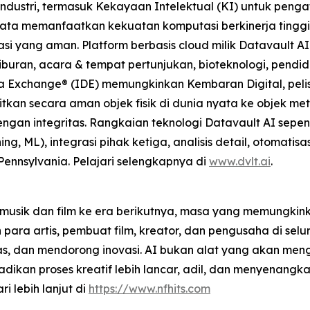
ndustri, termasuk Kekayaan Intelektual (KI) untuk pengat
u Data memanfaatkan kekuatan komputasi berkinerja tingg
 yang aman. Platform berbasis cloud milik Datavault AI m
buran, acara & tempat pertunjukan, bioteknologi, pendidi
ta Exchange® (IDE) memungkinkan Kembaran Digital, pelise
tkan secara aman objek fisik di dunia nyata ke objek m
gan integritas. Rangkaian teknologi Datavault AI sepe
g, ML), integrasi pihak ketiga, analisis detail, otomati
 Pennsylvania. Pelajari selengkapnya di
www.dvlt.ai
.
musik dan film ke era berikutnya, masa yang memungkinka
a artis, pembuat film, kreator, dan pengusaha di selur
as, dan mendorong inovasi. AI bukan alat yang akan meng
kan proses kreatif lebih lancar, adil, dan menyenangkan
ri lebih lanjut di
https://www.nfhits.com