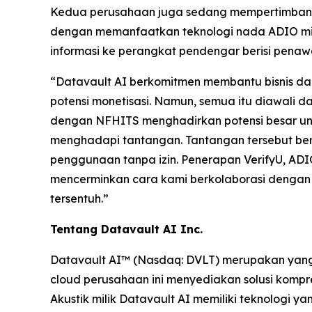
Kedua perusahaan juga sedang mempertimbangkan
dengan memanfaatkan teknologi nada ADIO mili
informasi ke perangkat pendengar berisi penawa
“Datavault AI berkomitmen membantu bisnis d
potensi monetisasi. Namun, semua itu diawali d
dengan NFHITS menghadirkan potensi besar untu
menghadapi tantangan. Tantangan tersebut beru
penggunaan tanpa izin. Penerapan VerifyU, ADI
mencerminkan cara kami berkolaborasi dengan 
tersentuh.”
Tentang Datavault AI Inc.
Datavault AI™ (Nasdaq: DVLT) merupakan yang t
cloud perusahaan ini menyediakan solusi kompre
Akustik milik Datavault AI memiliki teknologi 