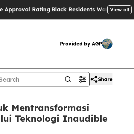
Rating
Black Residents Warned of Abusive Cops fo
View all
Provided by AGP
Share
uk Mentransformasi
ui Teknologi Inaudible