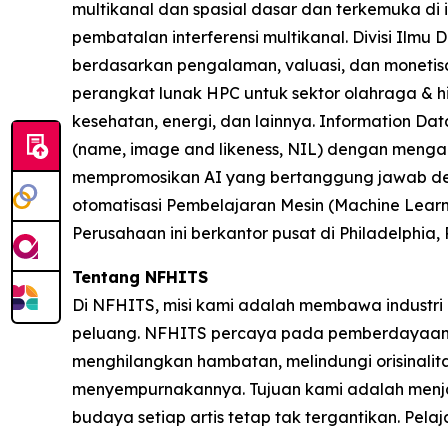
multikanal dan spasial dasar dan terkemuka di i
pembatalan interferensi multikanal. Divisi Ilm
berdasarkan pengalaman, valuasi, dan monetisasi
perangkat lunak HPC untuk sektor olahraga & hi
kesehatan, energi, dan lainnya. Information Da
(name, image and likeness, NIL) dengan mengai
mempromosikan AI yang bertanggung jawab den
otomatisasi Pembelajaran Mesin (Machine Learnin
Perusahaan ini berkantor pusat di Philadelphia,
Tentang NFHITS
Di NFHITS, misi kami adalah membawa industri 
peluang. NFHITS percaya pada pemberdayaan par
menghilangkan hambatan, melindungi orisinalit
menyempurnakannya. Tujuan kami adalah menjadi
budaya setiap artis tetap tak tergantikan. Pelaja