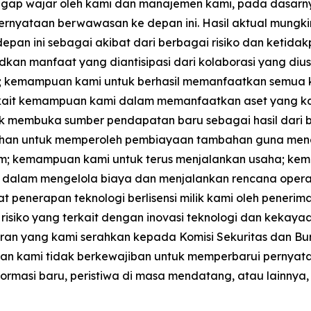
ggap wajar oleh kami dan manajemen kami, pada dasarny
ernyataan berwawasan ke depan ini. Hasil aktual mungki
epan ini sebagai akibat dari berbagai risiko dan ketida
dkan manfaat yang diantisipasi dari kolaborasi yang d
 kemampuan kami untuk berhasil memanfaatkan semua ke
erkait kemampuan kami dalam memanfaatkan aset yang ka
tuk membuka sumber pendapatan baru sebagai hasil dari 
kebutuhan untuk memperoleh pembiayaan tambahan guna men
umum; kemampuan kami untuk terus menjalankan usaha; 
dalam mengelola biaya dan menjalankan rencana opera
penerapan teknologi berlisensi milik kami oleh penerima
isiko yang terkait dengan inovasi teknologi dan kekayaan i
ran yang kami serahkan kepada Komisi Sekuritas dan Burs
an, dan kami tidak berkewajiban untuk memperbarui pern
formasi baru, peristiwa di masa mendatang, atau lainnya