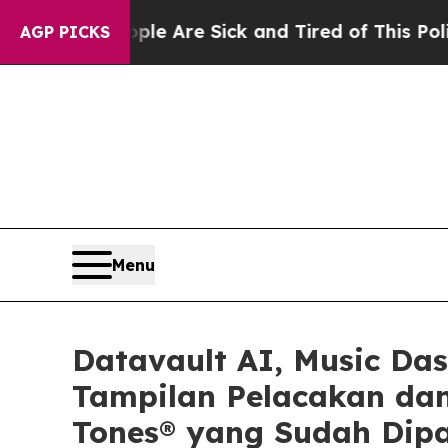
eople Are Sick and Tired of This Politics of Hatr
AGP PICKS
Menu
Datavault AI, Music Da
Tampilan Pelacakan dan
Tones® yang Sudah Dipa