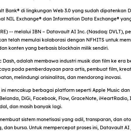
t Bank® di lingkungan Web 3.0 yang sudah dipatenkan Da
ional NIL Exchange® dan Information Data Exchange® ya
-- melalui IBN – Datavault AI Inc. (Nasdaq: DVLT), pemi
mkan telah memulai kolaborasi dengan NFHITS untuk meme
 dan konten yang berbasis blockhain milik sendiri.
ic Dash, adalah membawa industri musik dan film ke era
ercaya pada pemberdayaan para artis, pembuat film, krea
an, melindungi orisinalitas, dan mendorong inovasi.
ini mencakup berbagai platform seperti Apple Music dan i
Belanda, DiGi, Facebook, Flow, GraceNote, iHeartRadio, 
idal, dan masih banyak lagi.
membuat sistem monetisasi yang adil, transparan, dan o
g, dan bursa. Untuk mempercepat proses ini, Datavault A