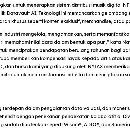
 untuk menerapkan sistem distribusi musik digital NFHIT
k Datavault AI. Teknologi ini memancarkan gelombang 
ran khusus seperti konten eksklusif, merchandise, atau 
an industri mengelola, mengamankan, serta memanfaatk
ari memahami nilai data dalam bentuk apa pun,” kata Na
k menciptakan pendapatan berulang tahunan bagi para a
pa memberikan kompensasi layak kepada artis atas karya
O, dan bursa kami yang didukung oleh NYIAX memberikan 
mitra untuk mentransformasi industri dan menciptakan 
erdepan dalam pengalaman data valuasi, dan monetisasi
hensif dengan penekanan pendekatan kolaboratif di Divisi
yang sudah dipatenkan seperti Wisam®, ADIO®, dan Sumeria