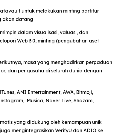
tavault untuk melakukan minting partitur
ng akan datang
mpin dalam visualisasi, valuasi, dan
lopori Web 3.0, minting (pengubahan aset
 berikutnya, masa yang menghadirkan perpaduan
tor, dan pengusaha di seluruh dunia dengan
Tunes, AMI Entertainment, AWA, Bitmoji,
Instagram, iMusica, Naver Live, Shazam,
tomatis yang didukung oleh kemampuan unik
I juga mengintegrasikan VerifyU dan ADIO ke