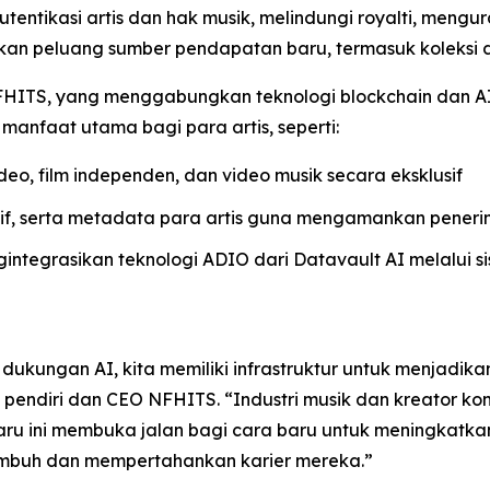
ntikasi artis dan hak musik, melindungi royalti, mengur
takan peluang sumber pendapatan baru, termasuk koleksi di
an NFHITS, yang menggabungkan teknologi blockchain dan
manfaat utama bagi para artis, seperti:
eo, film independen, dan video musik secara eksklusif
tif, serta metadata para artis guna mengamankan peneri
ntegrasikan teknologi ADIO dari Datavault AI melalui s
ukungan AI, kita memiliki infrastruktur untuk menjadikan
i, pendiri dan CEO NFHITS. “Industri musik dan kreator k
u ini membuka jalan bagi cara baru untuk meningkatka
umbuh dan mempertahankan karier mereka.”