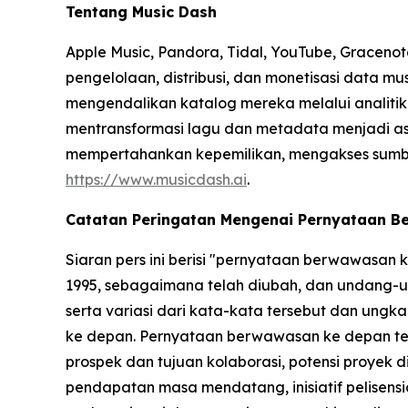
Tentang Music Dash
Apple Music, Pandora, Tidal, YouTube, Gracenot
pengelolaan, distribusi, dan monetisasi data m
mengendalikan katalog mereka melalui analitik b
mentransformasi lagu dan metadata menjadi ase
mempertahankan kepemilikan, mengakses sumber p
https://www.musicdash.ai
.
Catatan Peringatan Mengenai Pernyataan 
Siaran pers ini berisi "pernyataan berwawasan
1995, sebagaimana telah diubah, dan undang-un
serta variasi dari kata-kata tersebut dan un
ke depan. Pernyataan berwawasan ke depan ter
prospek dan tujuan kolaborasi, potensi proyek 
pendapatan masa mendatang, inisiatif pelisensia