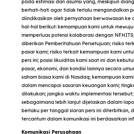
pada estimasi dan asumsi yang, meskipun dian
berhati-hati agar tidak terlalu mengandalkan p
diindikasikan oleh pernyataan berwawasan ke d
hal-hal berikut: kemampuan kami untuk mewuju
memperluas potensi kolaborasi dengan NFHITS;
diberikan Pemberitahuan Persetujuan; risiko t
pasar kami; risiko terkait kemampuan kami un
pers ini; posisi likuiditas kami saat ini dan 
pasar, ekonomi, dan kondisi lainnya secara 
saham biasa kami di Nasdaq; kemampuan kami 
dalam mencapai sasaran keuangan kami; tingkat 
dilakukan; jangka waktu implementasi tersebut; r
sebagaimana lebih lanjut dijelaskan dalam lapo
berlaku per tanggal siaran pers ini diterbitk
tercantum dalam komunikasi ini berdasarkan in
Komunikasi Perusahaan