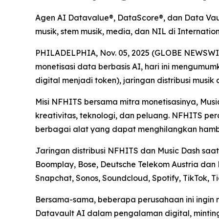
Agen AI Datavalue®, DataScore®, dan Data Vaul
musik, stem musik, media, dan NIL di Internat
PHILADELPHIA, Nov. 05, 2025 (GLOBE NEWSWIRE) 
monetisasi data berbasis AI, hari ini mengumu
digital menjadi token), jaringan distribusi musik
Misi NFHITS bersama mitra monetisasinya, Mus
kreativitas, teknologi, dan peluang. NFHITS p
berbagai alat yang dapat menghilangkan hambat
Jaringan distribusi NFHITS dan Music Dash saat 
Boomplay, Bose, Deutsche Telekom Austria dan 
Snapchat, Sonos, Soundcloud, Spotify, TikTok, T
Bersama-sama, beberapa perusahaan ini ingin 
Datavault AI dalam pengalaman digital, mintin