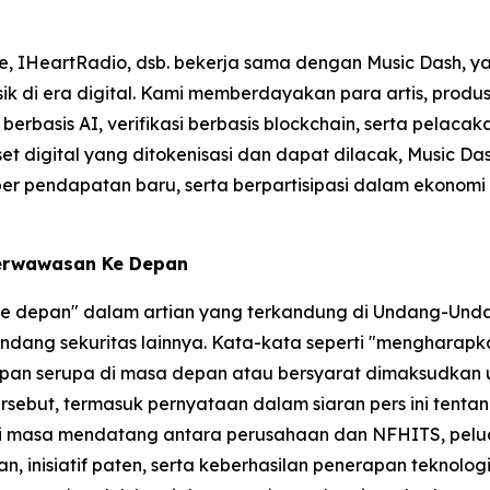
e, IHeartRadio, dsb. bekerja sama dengan Music Dash, ya
usik di era digital. Kami memberdayakan para artis, prod
erbasis AI, verifikasi berbasis blockchain, serta pelaca
t digital yang ditokenisasi dan dapat dilacak, Music D
endapatan baru, serta berpartisipasi dalam ekonomi musik
Berwawasan Ke Depan
 ke depan" dalam artian yang terkandung di Undang-Unda
dang sekuritas lainnya. Kata-kata seperti "mengharapkan
gkapan serupa di masa depan atau bersyarat dimaksudkan
sebut, termasuk pernyataan dalam siaran pers ini tenta
di masa mendatang antara perusahaan dan NFHITS, peluang
n, inisiatif paten, serta keberhasilan penerapan teknolo